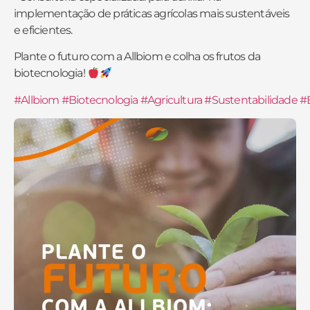
implementação de práticas agrícolas mais sustentáveis
e eficientes.
Plante o futuro com a Allbiom e colha os frutos da
biotecnologia!
#Allbiom
#Biotecnologia
#Agricultura
#Sustentabilidade
#