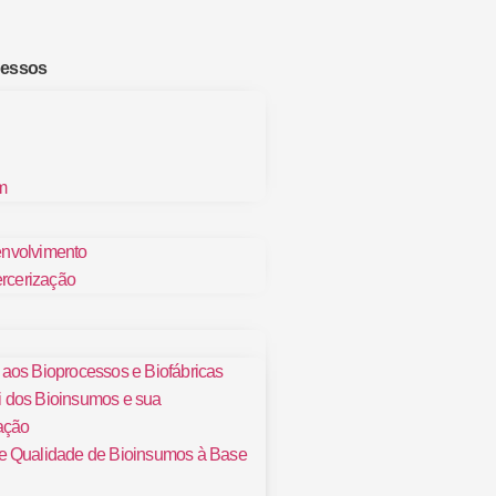
cessos
m
nvolvimento
ercerização
 aos Bioprocessos e Biofábricas
i dos Bioinsumos e sua
ação
de Qualidade de Bioinsumos à Base