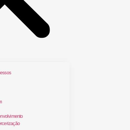
cessos
m
nvolvimento
ercerização