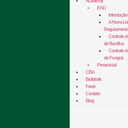
Academy
EAD
Introdução
A Nova Le
Regulament
Controle 
de Bacillus
Controle 
de Fungos
Presencial
CBA
Biofabrik
Feed
Contato
Blog