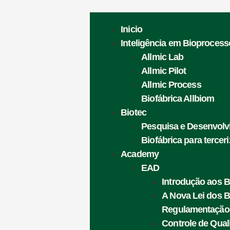
Inicio
Inteligência em Bioprocess
Allmic Lab
Allmic Pilot
Allmic Process
Biofábrica Allbiom
Biotec
Pesquisa e Desenvol
Biofábrica para tercer
Academy
EAD
Introdução aos B
A Nova Lei dos 
Regulamentação
Controle de Qua