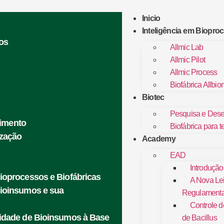
Inicio
Inteligência em Biopro
os
Allmic Lab
Allmic Pilot
Allmic Process
Biofábrica Allbio
Biotec
Pesquisa e Dese
vimento
Biofábrica para t
ização
Academy
EAD
Introdução
ioprocessos e Biofábricas
A Nova Le
Bioinsumos e sua
Regulament
Controle 
lidade de Bioinsumos à Base
de Bacillus