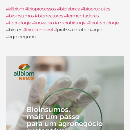
#allbiom
#bioprocessos
#biofabrica
#bioprodutos
#bioinsumos
#biorreatores
#fermentadores
#tecnologia
#inovacao
#microbiologia
#biotecnologia
#biotec
#biotechbrasil
#
profissaobiotec #agro
#agronegocio