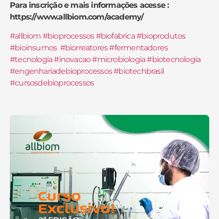
Para inscrição e mais informações acesse :
https://www.allbiom.com/academy/
#allbiom
#bioprocessos
#biofabrica
#bioprodutos
#bioinsumos
#biorreatores
#fermentadores
#tecnologia
#inovacao
#microbiologia
#biotecnologia
#engenhariadebioprocessos
#biotechbrasil
#cursosdebioprocessos