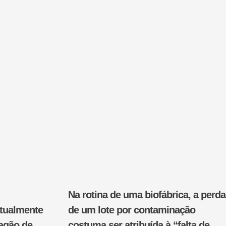
Na rotina de uma biofábrica, a perda
atualmente
de um lote por contaminação
pagão de
costuma ser atribuída à “falta de