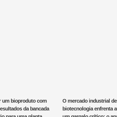
r um bioproduto com
O mercado industrial de
resultados da bancada
biotecnologia enfrenta 
rio para uma planta
um gargalo crítico: o a