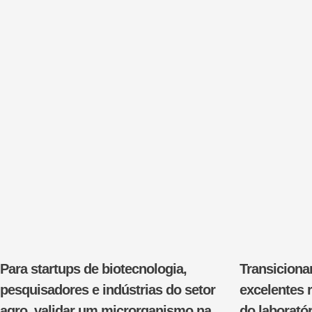
Para startups de biotecnologia,
Transiciona
pesquisadores e indústrias do setor
excelentes 
agro, validar um microrganismo na
do laborató