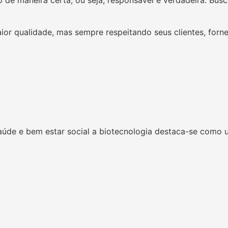
 de maneira certa, ou seja, responsável e verdadeira. Bu
ior qualidade, mas sempre respeitando seus clientes, forn
úde e bem estar social a biotecnologia destaca-se como 