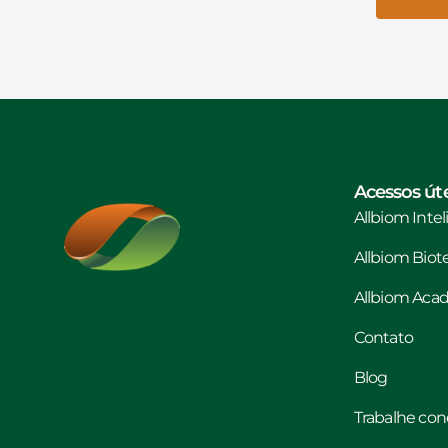
Acessos úte
Allbiom Inte
Allbiom Biot
Allbiom Ac
Contato
Blog
Trabalhe co