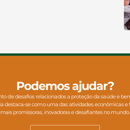
Podemos ajudar?
 de desafios relacionados a proteção da saúde e bem 
ia destaca-se como uma das atividades econômicas e 
mais promissoras, inovadoras e desafiantes no mundo.