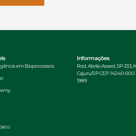
is
Informações
ligência em Bioprocessos
Rod. Abrão Assed, SP-333, 
Cajuru/SP CEP: 14240-000 Te
ec
1989
ademy
nosco