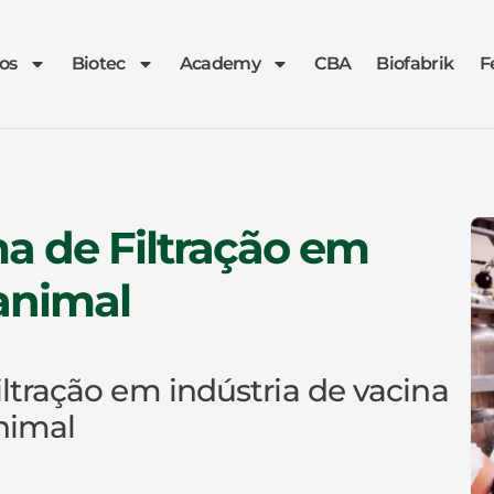
os
Biotec
Academy
CBA
Biofabrik
F
ma de Filtração em
 animal
iltração em indústria de vacina
nimal