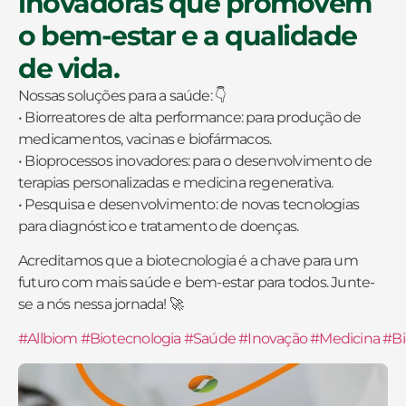
inovadoras que promovem
o bem-estar e a qualidade
de vida.
Nossas soluções para a saúde: 👇
• Biorreatores de alta performance: para produção de
medicamentos, vacinas e biofármacos.
• Bioprocessos inovadores: para o desenvolvimento de
terapias personalizadas e medicina regenerativa.
• Pesquisa e desenvolvimento: de novas tecnologias
para diagnóstico e tratamento de doenças.
Acreditamos que a biotecnologia é a chave para um
futuro com mais saúde e bem-estar para todos. Junte-
se a nós nessa jornada! 🚀
#Allbiom
#Biotecnologia
#Saúde
#Inovação
#Medicina
#Bi