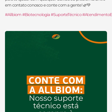
em contato conosco e conte com a gente! 🌿💚
#Allbiom
#Biotecnologia
#SuporteTécnico
#AtendimentoEs