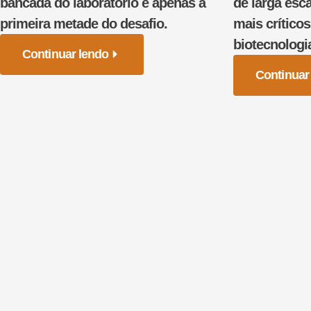
bancada do laboratório é apenas a
de larga es
primeira metade do desafio.
mais crítico
biotecnologi
Continuar lendo
Continuar