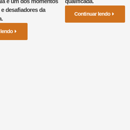
cala é um dos momentos
qualificada.
s e desafiadores da
Continuar lendo
a.
 lendo