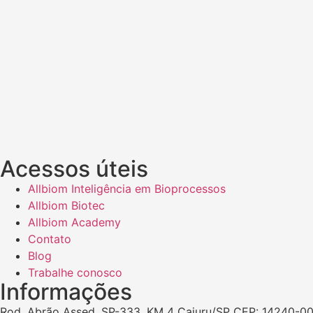
Acessos úteis
Allbiom Inteligência em Bioprocessos
Allbiom Biotec
Allbiom Academy
Contato
Blog
Trabalhe conosco
Informações
Rod. Abrão Assed, SP-333, KM 4 Cajuru/SP CEP: 14240-00