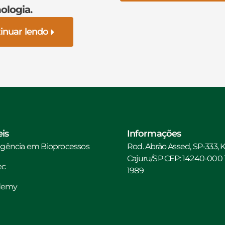
ologia.
inuar lendo
is
Informações
ligência em Bioprocessos
Rod. Abrão Assed, SP-333, 
Cajuru/SP CEP: 14240-000 Te
ec
1989
ademy