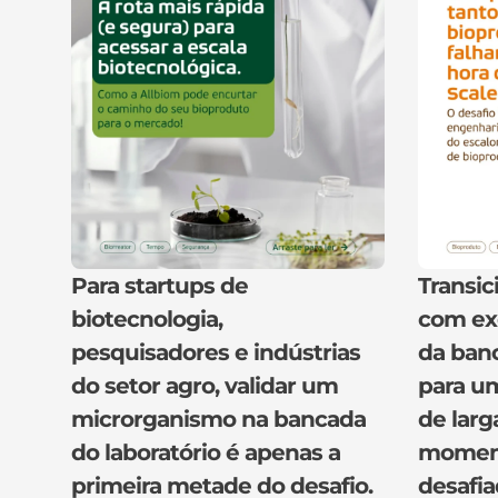
Para startups de
Transic
biotecnologia,
com ex
pesquisadores e indústrias
da banc
do setor agro, validar um
para um
microrganismo na bancada
de larg
do laboratório é apenas a
moment
primeira metade do desafio.
desafia