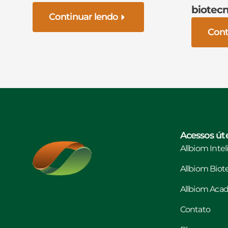
biotecn
Continuar lendo
Cont
Acessos úte
Allbiom Inte
Allbiom Biot
Allbiom Ac
Contato