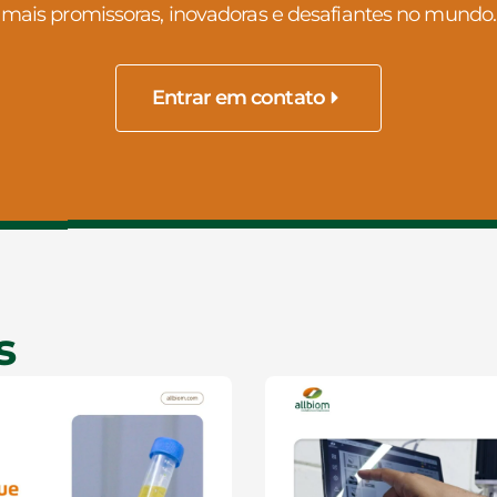
mais promissoras, inovadoras e desafiantes no mundo.
Entrar em contato
s