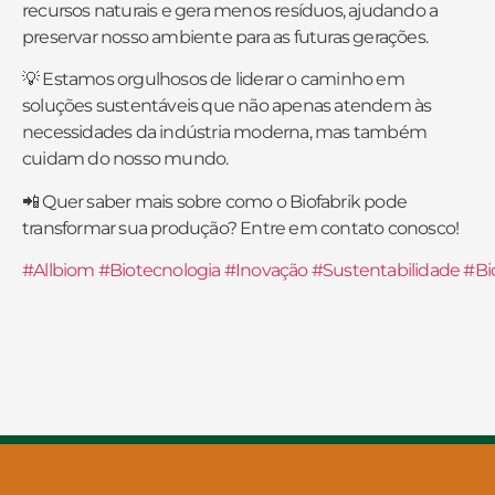
recursos naturais e gera menos resíduos, ajudando a
preservar nosso ambiente para as futuras gerações.
💡 Estamos orgulhosos de liderar o caminho em
soluções sustentáveis que não apenas atendem às
necessidades da indústria moderna, mas também
cuidam do nosso mundo.
📲 Quer saber mais sobre como o Biofabrik pode
transformar sua produção? Entre em contato conosco!
#Allbiom
#Biotecnologia
#Inovação
#Sustentabilidade
#Bi