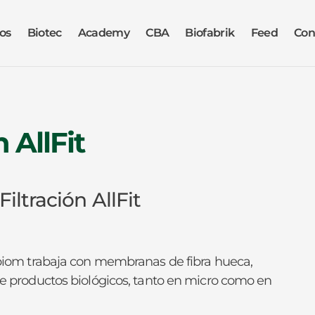
os
Biotec
Academy
CBA
Biofabrik
Feed
Con
 AllFit
iltración AllFit
llbiom trabaja con membranas de fibra hueca,
 de productos biológicos, tanto en micro como en