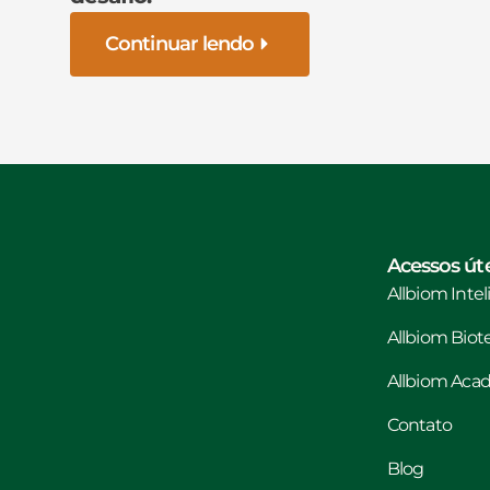
Continuar lendo
Acessos úte
Allbiom Inte
Allbiom Biot
Allbiom Ac
Contato
Blog