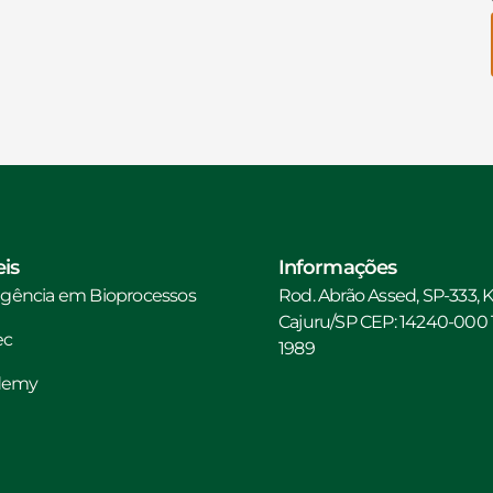
is
Informações
ligência em Bioprocessos
Rod. Abrão Assed, SP-333, 
Cajuru/SP CEP: 14240-000 Te
ec
1989
ademy