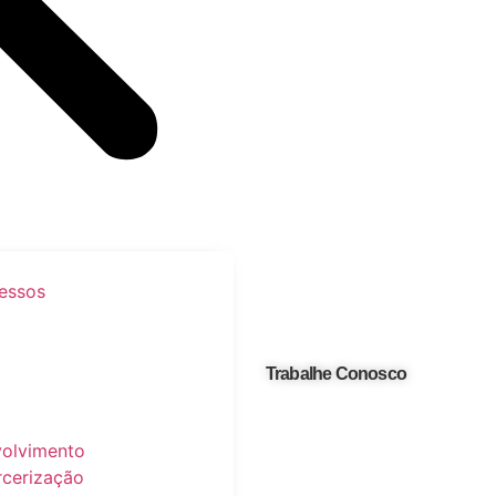
cessos
Trabalhe Conosco
volvimento
rcerização