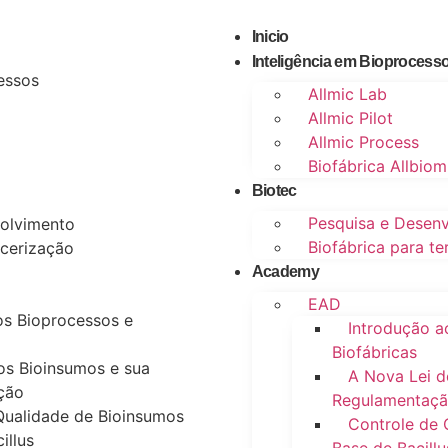
Inicio
Inteligência em Bioprocess
essos
Allmic Lab
Allmic Pilot
Allmic Process
Biofábrica Allbiom
Biotec
Pesquisa e Desen
volvimento
Biofábrica para te
rcerização
Academy
EAD
os Bioprocessos e
Introdução a
Biofábricas
os Bioinsumos e sua
A Nova Lei d
ção
Regulamentaç
Qualidade de Bioinsumos
Controle de 
illus