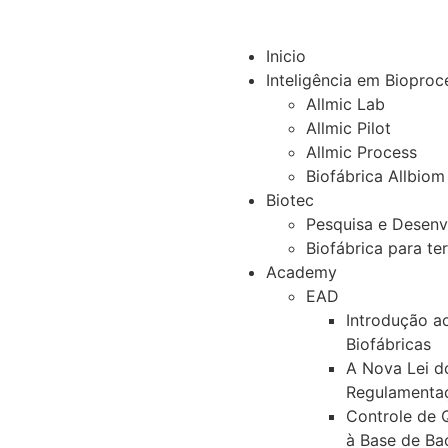
Inicio
Inteligência em Bioproc
Allmic Lab
Allmic Pilot
Allmic Process
Biofábrica Allbiom
Biotec
Pesquisa e Desen
Biofábrica para te
Academy
EAD
Introdução a
Biofábricas
A Nova Lei d
Regulamenta
Controle de 
à Base de Bac