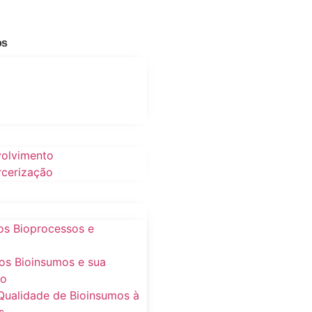
os
volvimento
rcerização
os Bioprocessos e
os Bioinsumos e sua
ão
Qualidade de Bioinsumos à