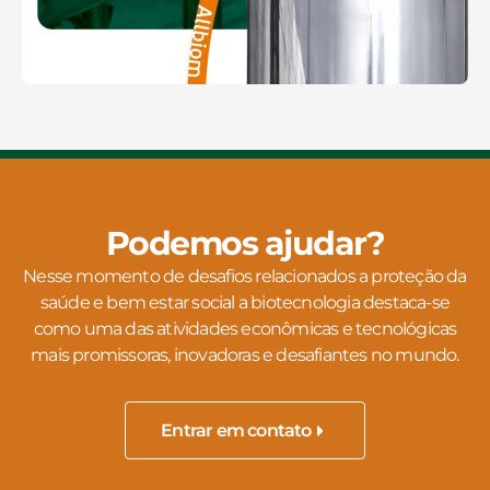
Podemos ajudar?
Nesse momento de desafios relacionados a proteção da
saúde e bem estar social a biotecnologia destaca-se
como uma das atividades econômicas e tecnológicas
mais promissoras, inovadoras e desafiantes no mundo.
Entrar em contato