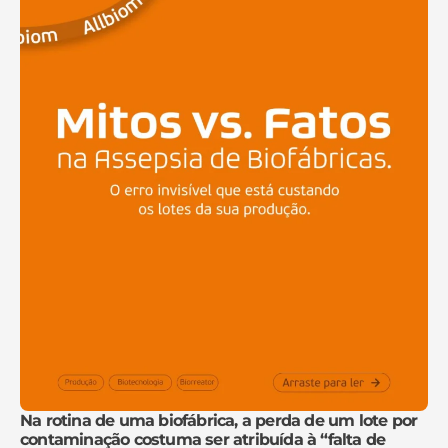
Na rotina de uma biofábrica, a perda de um lote por
contaminação costuma ser atribuída à “falta de