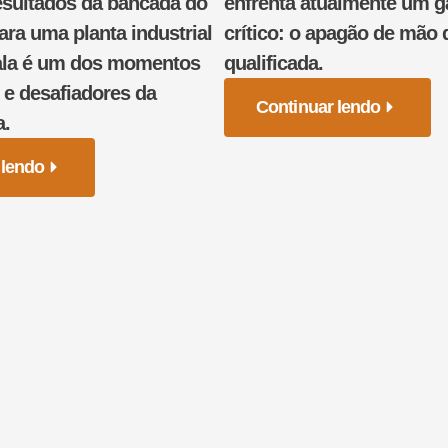
esultados da bancada do
enfrenta atualmente um g
ara uma planta industrial
crítico: o apagão de mão 
cala é um dos momentos
qualificada.
s e desafiadores da
Continuar lendo
a.
 lendo