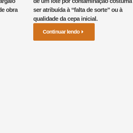
argalo
de um lote por contaminação costuma
de obra
ser atribuída à “falta de sorte” ou à
qualidade da cepa inicial.
Continuar lendo